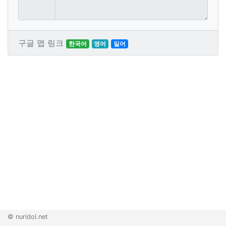
구글 맵 링크
한국어
영어
일어
© nuridol.net